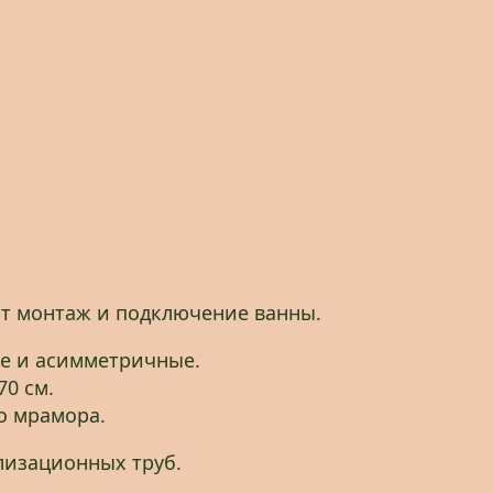
нят монтаж и подключение ванны.
ые и асимметричные.
70 см.
о мрамора.
лизационных труб.