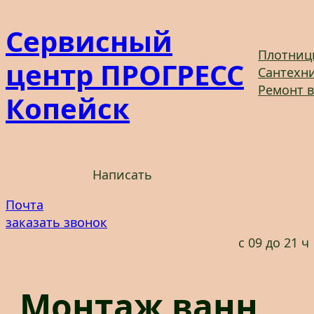
Перейти
Сервисный
к
содержимому
Плотниц
центр ПРОГРЕСС
Сантехни
Ремонт 
Копейск
Написать
Почта
заказать звонок
с 09 до 21 ч
Монтаж ванн