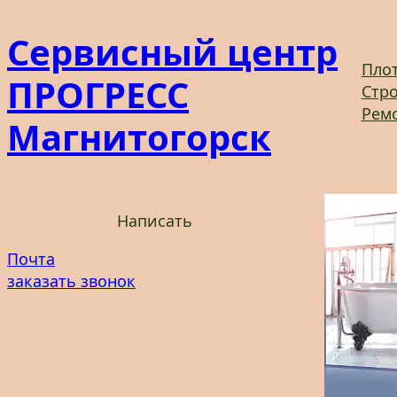
Перейти
Сервисный центр
к
содержимому
Плот
ПРОГРЕСС
Стро
Рем
Магнитогорск
Написать
Почта
заказать звонок